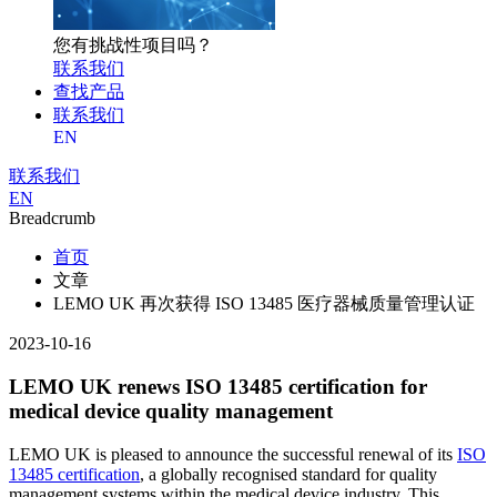
您有挑战性项目吗？
联系我们
查找产品
联系我们
EN
联系我们
EN
Breadcrumb
首页
文章
LEMO UK 再次获得 ISO 13485 医疗器械质量管理认证
2023-10-16
LEMO UK renews ISO 13485 certification for
medical device quality management
LEMO UK is pleased to announce the successful renewal of its
ISO
13485 certification
, a globally recognised standard for quality
management systems within the medical device industry. This