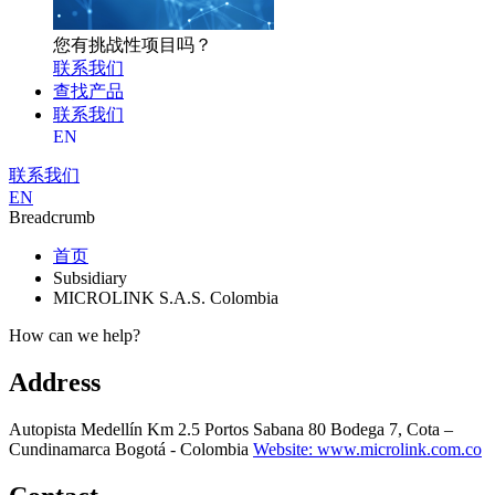
您有挑战性项目吗？
联系我们
查找产品
联系我们
EN
联系我们
EN
Breadcrumb
首页
Subsidiary
MICROLINK S.A.S. Colombia
How can we help?
Address
Autopista Medellín Km 2.5 Portos Sabana 80 Bodega 7, Cota –
Cundinamarca Bogotá - Colombia
Website: www.microlink.com.co