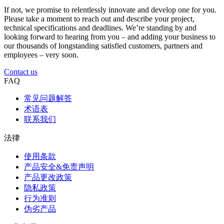
If not, we promise to relentlessly innovate and develop one for you.
Please take a moment to reach out and describe your project,
technical specifications and deadlines. We’re standing by and
looking forward to hearing from you – and adding your business to
our thousands of longstanding satisfied customers, partners and
employees – very soon.
Contact us
FAQ
常见问题解答
术语表
联系我们
法律
使用条款
产品安全&免责声明
产品更改政策
隐私政策
行为准则
伪劣产品