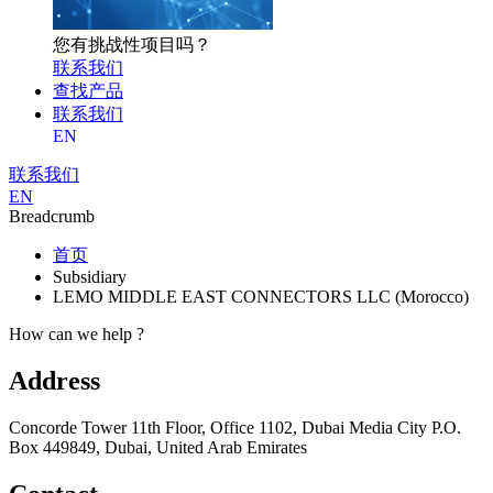
您有挑战性项目吗？
联系我们
查找产品
联系我们
EN
联系我们
EN
Breadcrumb
首页
Subsidiary
LEMO MIDDLE EAST CONNECTORS LLC (Morocco)
How can we help ?
Address
Concorde Tower 11th Floor, Office 1102, Dubai Media City P.O.
Box 449849, Dubai, United Arab Emirates