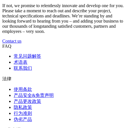
If not, we promise to relentlessly innovate and develop one for you.
Please take a moment to reach out and describe your project,
technical specifications and deadlines. We’re standing by and
looking forward to hearing from you – and adding your business to
our thousands of longstanding satisfied customers, partners and
employees – very soon.
Contact us
FAQ
常见问题解答
术语表
联系我们
法律
使用条款
产品安全&免责声明
产品更改政策
隐私政策
行为准则
伪劣产品