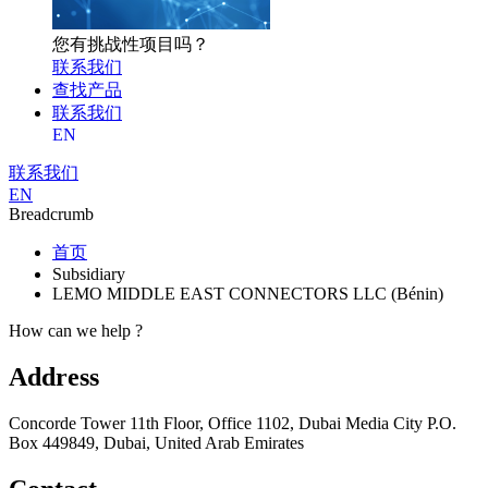
您有挑战性项目吗？
联系我们
查找产品
联系我们
EN
联系我们
EN
Breadcrumb
首页
Subsidiary
LEMO MIDDLE EAST CONNECTORS LLC (Bénin)
How can we help ?
Address
Concorde Tower 11th Floor, Office 1102, Dubai Media City P.O.
Box 449849, Dubai, United Arab Emirates