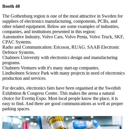
Booth 48
The Gothenburg region is one of the most attractive in Sweden for
suppliers of electronics manufacturing, components, PCBs, and
other related equipment. Below are some examples of industries,
companies, and institutions presented in this region:
Automotive Industry, Volvo Cars, Volvo Penta, Volvo Truck, SKF,
CPAC Systems.
Radio and Communication: Ericsson, RUAG. SAAB Electronic
Defence Systems.
Chalmers University with electronics design and manufacturing
programs.
Chalmers Ventures with it's many start-up companies.
Lindholmen Science Park with many projects in need of electronics
production and services.
For decades, electronics fairs have been organised at the Swedish
Exhibition & Congress Centre. This makes the arena a natural
choice for Evertiq Expo. Most local people know the place, it is
easy to find. And there are good communications as well as proper
parking spaces.