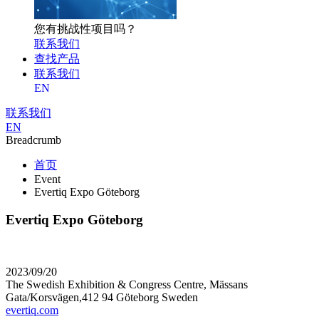
您有挑战性项目吗？
联系我们
查找产品
联系我们
EN
联系我们
EN
Breadcrumb
首页
Event
Evertiq Expo Göteborg
Evertiq Expo Göteborg
2023/09/20
The Swedish Exhibition & Congress Centre, Mässans
Gata/Korsvägen,412 94 Göteborg Sweden
evertiq.com