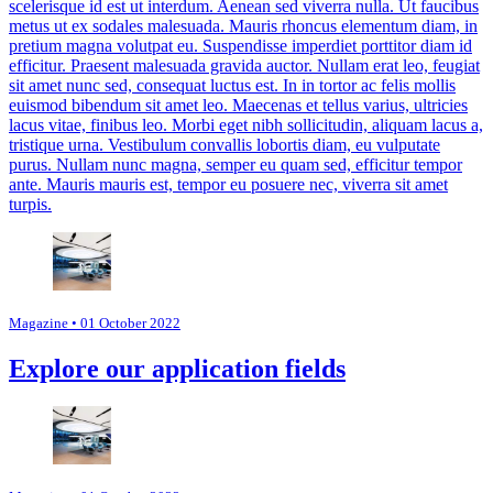
scelerisque id est ut interdum. Aenean sed viverra nulla. Ut faucibus
metus ut ex sodales malesuada. Mauris rhoncus elementum diam, in
pretium magna volutpat eu. Suspendisse imperdiet porttitor diam id
efficitur. Praesent malesuada gravida auctor. Nullam erat leo, feugiat
sit amet nunc sed, consequat luctus est. In in tortor ac felis mollis
euismod bibendum sit amet leo. Maecenas et tellus varius, ultricies
lacus vitae, finibus leo. Morbi eget nibh sollicitudin, aliquam lacus a,
tristique urna. Vestibulum convallis lobortis diam, eu vulputate
purus. Nullam nunc magna, semper eu quam sed, efficitur tempor
ante. Mauris mauris est, tempor eu posuere nec, viverra sit amet
turpis.
Magazine
• 01 October 2022
Explore our application fields